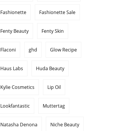
Fashionette
Fashionette Sale
Fenty Beauty
Fenty Skin
Flaconi
ghd
Glow Recipe
Haus Labs
Huda Beauty
Kylie Cosmetics
Lip Oil
Lookfantastic
Muttertag
Natasha Denona
Niche Beauty