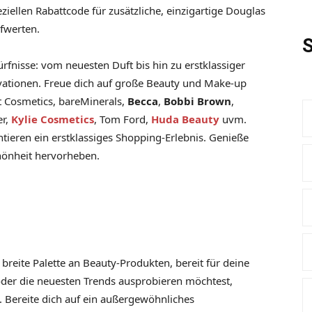
iellen Rabattcode für zusätzliche, einzigartige Douglas
ufwerten.
S
ürfnisse: vom neuesten Duft bis hin zu erstklassiger
ationen. Freue dich auf große Beauty und Make-up
It Cosmetics, bareMinerals,
Becca
,
Bobbi Brown
,
er,
Kylie Cosmetics
, Tom Ford,
Huda Beauty
uvm.
ieren ein erstklassiges Shopping-Erlebnis. Genieße
chönheit hervorheben.
reite Palette an Beauty-Produkten, bereit für deine
der die neuesten Trends ausprobieren möchtest,
n. Bereite dich auf ein außergewöhnliches