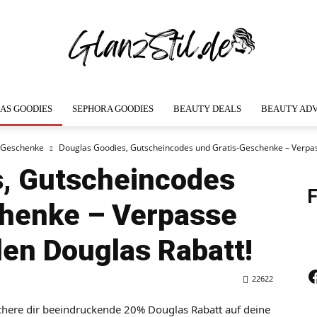
AS GOODIES
SEPHORA GOODIES
BEAUTY DEALS
BEAUTY ADV
GlanzStil.de
s Geschenke
Douglas Goodies, Gutscheincodes und Gratis-Geschenke – Verpass
s, Gutscheincodes
F
chenke – Verpasse
len Douglas Rabatt!
F
22622
chere dir beeindruckende 20% Douglas Rabatt auf deine