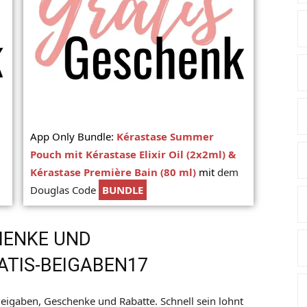
App Only Bundle:
Kérastase Summer
Pouch mit Kérastase Elixir Oil (2x2ml) &
Kérastase Première Bain (80 ml)
mit
dem
Douglas Code
BUNDLE
HENKE UND
TIS-BEIGABEN17
Beigaben, Geschenke und Rabatte. Schnell sein lohnt